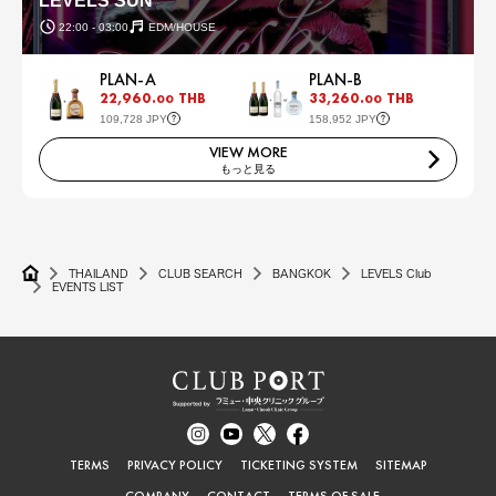
LEVELS SUN
22:00 - 03:00
EDM/HOUSE
PLAN-A
PLAN-B
22,960.
THB
33,260.
THB
00
00
109,728 JPY
158,952 JPY
VIEW MORE
もっと見る
THAILAND
CLUB SEARCH
BANGKOK
LEVELS Club
EVENTS LIST
TERMS
PRIVACY POLICY
TICKETING SYSTEM
SITEMAP
COMPANY
CONTACT
TERMS OF SALE