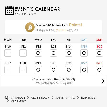
EVENT’S CALENDAR
イベントカレンダー
Points!
Reserve VIP Table & Earn
ポイント
VIP席を予約すると
が貯まる！
MON
TUE
WED
THU
FRI
SAT
SUN
8/10
8/11
8/12
8/13
8/14
8/15
8/16
8/17
8/18
8/19
8/20
8/21
8/22
8/23
Check events after 8/24(MON)
8/24(MON)以降のイベントを確認
TAIWAN
CLUB SEARCH
TAIPEI
Ai-X
EVENTS LIST
AI-X Sunday