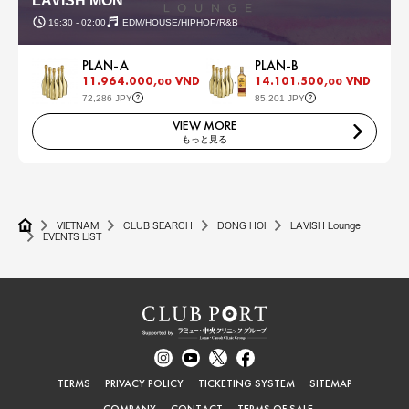
LAVISH MON
19:30 - 02:00
EDM/HOUSE/HIPHOP/R&B
PLAN-A
PLAN-B
11.964.000,
VND
14.101.500,
VND
00
00
72,286 JPY
85,201 JPY
VIEW MORE
もっと見る
VIETNAM
CLUB SEARCH
DONG HOI
LAVISH Lounge
EVENTS LIST
TERMS
PRIVACY POLICY
TICKETING SYSTEM
SITEMAP
COMPANY
CONTACT
TERMS OF SALE