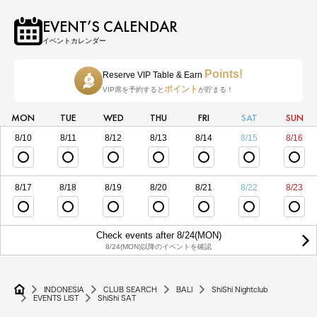
EVENT’S CALENDAR
イベントカレンダー
Points!
Reserve VIP Table & Earn
ポイント
VIP席を予約すると
が貯まる！
MON
TUE
WED
THU
FRI
SAT
SUN
8/10
8/11
8/12
8/13
8/14
8/15
8/16
8/17
8/18
8/19
8/20
8/21
8/22
8/23
Check events after 8/24(MON)
8/24(MON)以降のイベントを確認
INDONESIA
CLUB SEARCH
BALI
ShiShi Nightclub
EVENTS LIST
ShiShi SAT