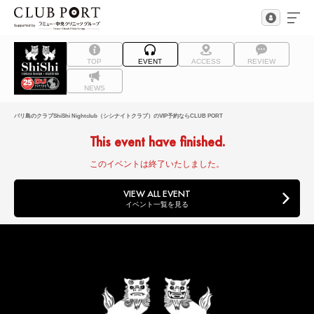
TOP
EVENT
ACCESS
REVIEW
NEWS
バリ島のクラブShiShi Nightclub（シシナイトクラブ）のVIP予約ならCLUB PORT
This event have finished.
このイベントは終了いたしました。
VIEW ALL EVENT
イベント一覧を見る