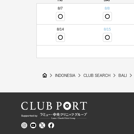
8/7
8/8
8/14
8/15
INDONESIA
CLUB SEARCH
BALI