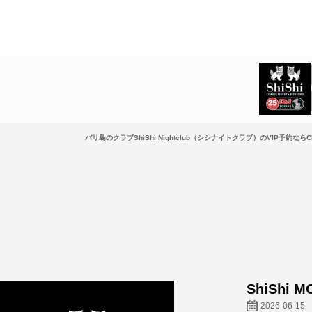
バリ島のクラブShiShi Nightclub（シシナイトクラブ）のVIP予約ならCL
ShiShi M
2026-06-15