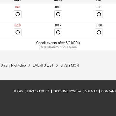
8/9
8/10
8/11
8/16
8/17
8/18
Check events after 8/21(FRI)
8/21(FRI)以降のイベントを確認
ShiShi Nightclub
EVENTS LIST
ShiShi MON
TERMS
PRIVACY POLICY
TICKETING SYSTEM
SITEMAP
COMPAN