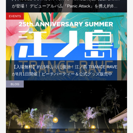
が登場！ デビューアルバム『Panic Attack』を携え約8か
月ぶりの来日公演
EVENTS
【入場無料】約15年ぶりに復活！江ノ島 TRANCE RAVE
が8月1日開催｜ビーチパーティー＆公式グッズ販売中
BLOG