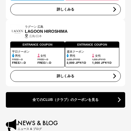
詳しくみる
ラグーン 広島
LAGOON HIROSHIMA
広島/日本
ENTRANCE COUPON
ENTRANCE COUPON
平日クーポン
週末クーポン
男性
女性
男性
女性
FREE/―D
FREE/―D
2,500 JPY/1D
1,500 JPY/1D
FREE/―D
FREE/―D
2,000 JPY/1D
1,000 JPY/1D
詳しくみる
全てのCLUB（クラブ）のクーポンを見る
NEWS & BLOG
ニュース & ブログ