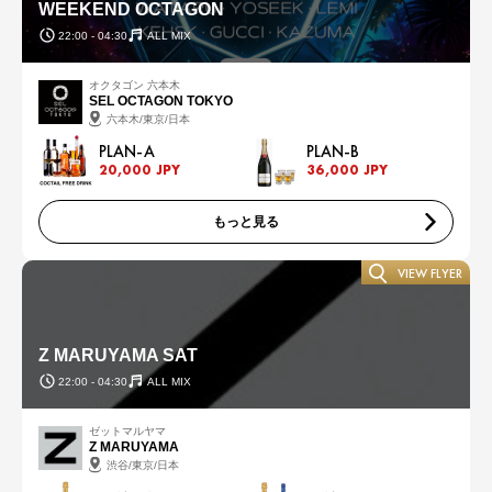
WEEKEND OCTAGON
22:00 - 04:30
ALL MIX
オクタゴン 六本木
SEL OCTAGON TOKYO
六本木/東京/日本
PLAN-A
PLAN-B
20,000 JPY
36,000 JPY
もっと見る
VIEW FLYER
Z MARUYAMA SAT
22:00 - 04:30
ALL MIX
ゼットマルヤマ
Z MARUYAMA
渋谷/東京/日本