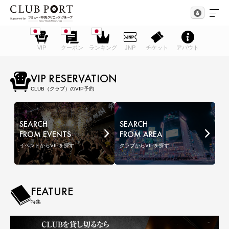
VIP
クーポン
ランキング
JNP
チケット
アバウト
VIP RESERVATION
CLUB（クラブ）のVIP予約
SEARCH
SEARCH
FROM EVENTS
FROM AREA
イベントからVIPを探す
クラブからVIPを探す
FEATURE
特集