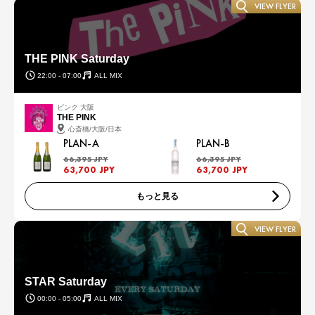
VIEW FLYER
THE PINK Saturday
22:00 - 07:00
ALL MIX
ピンク 大阪
THE PINK
心斎橋/大阪/日本
PLAN-A
PLAN-B
66,395 JPY
66,395 JPY
63,700 JPY
63,700 JPY
もっと見る
VIEW FLYER
STAR Saturday
00:00 - 05:00
ALL MIX