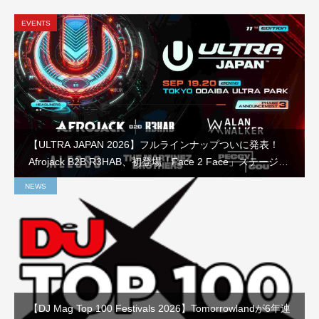
EVENTS
【ULTRA JAPAN 2026】フルラインナップついに発表！
Afrojack B2B R3HAB、初登場「Face 2 Face」ステージな
ど見どころを徹底解説
NEWS
【DJ Mag Top 100 Festivals 2026】Tomorrowlandが6年連