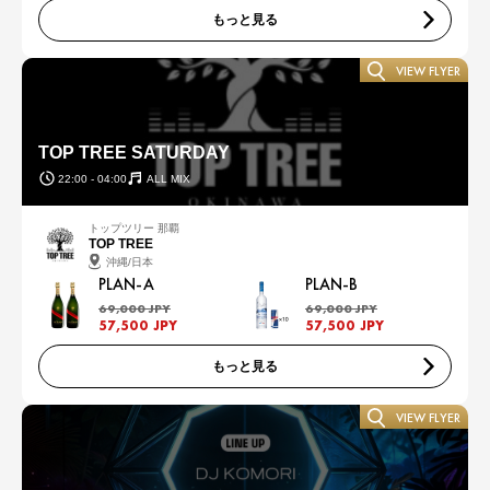
もっと見る
VIEW FLYER
TOP TREE SATURDAY
22:00 - 04:00
ALL MIX
トップツリー 那覇
TOP TREE
沖縄/日本
PLAN-A
PLAN-B
69,000 JPY
69,000 JPY
57,500 JPY
57,500 JPY
もっと見る
VIEW FLYER