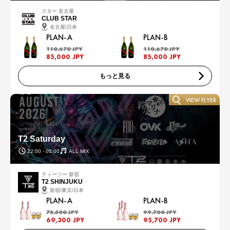
スター 名古屋
CLUB STAR
名古屋/日本
PLAN-A
PLAN-B
110,670 JPY
110,670 JPY
85,000 JPY
85,000 JPY
もっと見る
VIEW FLYER
T2 Saturday
22:00 - 05:00
ALL MIX
ティーツー 新宿
T2 SHINJUKU
新宿/東京/日本
PLAN-A
PLAN-B
73,300 JPY
99,700 JPY
69,300 JPY
95,700 JPY