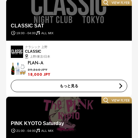
VIEW FLYER
CLASSIC SAT
19:00 - 04:00
ALL MIX
クラシック 上野
CLASSIC
上野/東京/日本
PLAN-A
39,360 JPY
18,000 JPY
もっと見る
VIEW FLYER
PINK KYOTO Saturday
21:00 - 04:00
ALL MIX