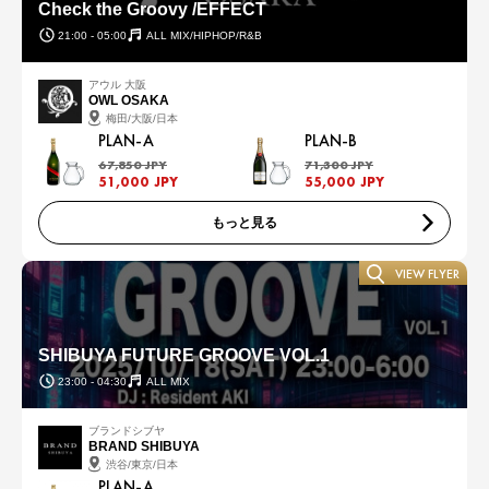
Check the Groovy /EFFECT
21:00 - 05:00
ALL MIX/HIPHOP/R&B
アウル 大阪
OWL OSAKA
梅田/大阪/日本
PLAN-A
PLAN-B
67,850 JPY
71,300 JPY
51,000 JPY
55,000 JPY
もっと見る
VIEW FLYER
SHIBUYA FUTURE GROOVE VOL.1
23:00 - 04:30
ALL MIX
ブランドシブヤ
BRAND SHIBUYA
渋谷/東京/日本
PLAN-A