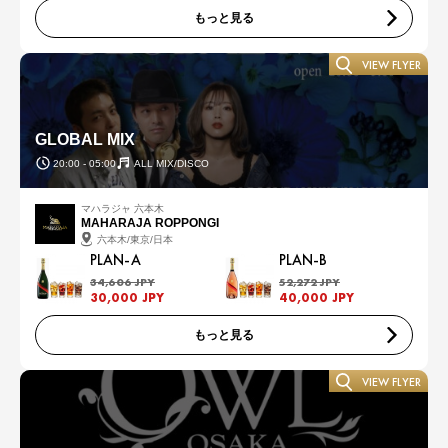
もっと見る
VIEW FLYER
GLOBAL MIX
20:00 - 05:00
ALL MIX/DISCO
マハラジャ 六本木
MAHARAJA ROPPONGI
六本木/東京/日本
PLAN-A
PLAN-B
34,606 JPY
52,272 JPY
30,000 JPY
40,000 JPY
もっと見る
VIEW FLYER