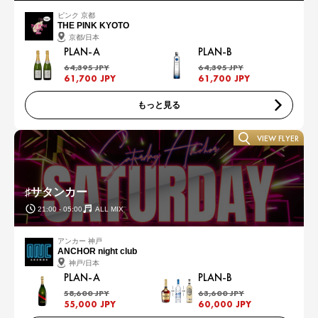
ピンク 京都
THE PINK KYOTO
京都/日本
PLAN-A
PLAN-B
64,395 JPY
64,395 JPY
61,700 JPY
61,700 JPY
もっと見る
VIEW FLYER
♯サタンカー
21:00 - 05:00
ALL MIX
アンカー 神戸
ANCHOR night club
神戸/日本
PLAN-A
PLAN-B
58,600 JPY
63,600 JPY
55,000 JPY
60,000 JPY