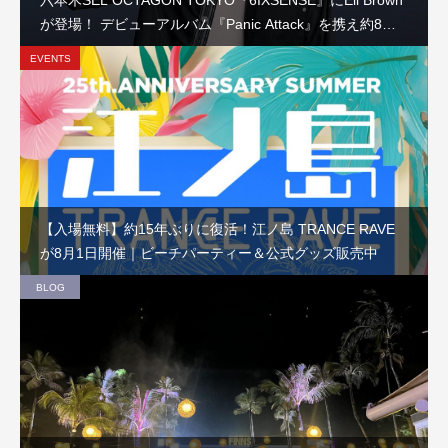
が登場！ デビューアルバム『Panic Attack』を携え約8か
月ぶりの来日公演
EVENTS
【入場無料】約15年ぶりに復活！江ノ島 TRANCE RAVE
が8月1日開催｜ビーチパーティー＆公式グッズ販売中
BLOG