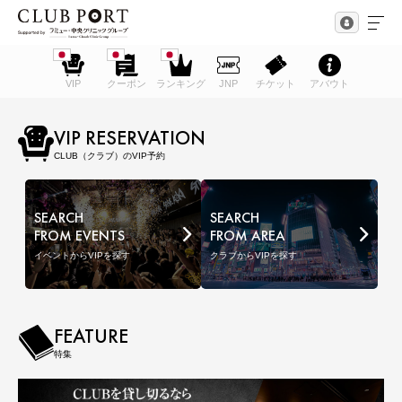
VIP
クーポン
ランキング
JNP
チケット
アバウト
VIP RESERVATION
CLUB（クラブ）のVIP予約
SEARCH
SEARCH
FROM EVENTS
FROM AREA
イベントからVIPを探す
クラブからVIPを探す
FEATURE
特集