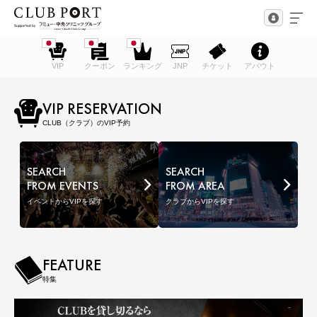
VIP
クーポン
ランキング
JNP
チケット
アバウト
VIP RESERVATION
CLUB（クラブ）のVIP予約
SEARCH
SEARCH
FROM EVENTS
FROM AREA
イベントからVIPを探す
クラブからVIPを探す
FEATURE
特集