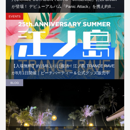
が登場！ デビューアルバム『Panic Attack』を携え約8か
月ぶりの来日公演
EVENTS
【入場無料】約15年ぶりに復活！江ノ島 TRANCE RAVE
が8月1日開催｜ビーチパーティー＆公式グッズ販売中
BLOG