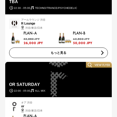
TBA
22:30 - 05:00
TECHNO/TRANCE/PSYCHEDELIC
アールラウンジ 渋谷
R Lounge
渋谷/東京/日本
PLAN-A
PLAN-B
33,880 JPY
63,800 JPY
26,000 JPY
50,000 JPY
もっと見る
VIEW FLYER
OR SATURDAY
22:00 - 05:00
ALL MIX
オア 渋谷
or
渋谷/東京/日本
PLAN-A