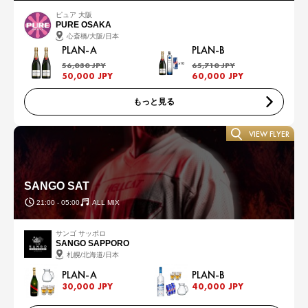
ピュア 大阪
PURE OSAKA
心斎橋/大阪/日本
PLAN-A
PLAN-B
56,030 JPY
65,710 JPY
50,000 JPY
60,000 JPY
もっと見る
VIEW FLYER
SANGO SAT
21:00 - 05:00
ALL MIX
サンゴ サッポロ
SANGO SAPPORO
札幌/北海道/日本
PLAN-A
PLAN-B
30,000 JPY
40,000 JPY