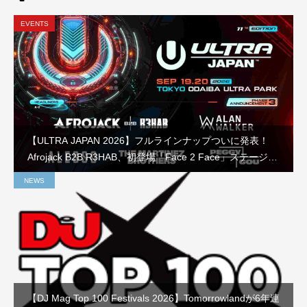
EVENTS
【ULTRA JAPAN 2026】フルラインナップついに発表！
Afrojack B2B R3HAB、初登場「Face 2 Face」ステージな
ど見どころを徹底解説
NEWS
【DJ Mag Top 100 Festivals 2026】Tomorrowlandが6年連