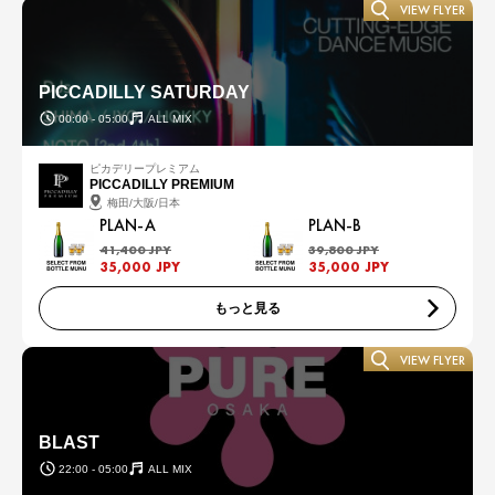
VIEW FLYER
PICCADILLY SATURDAY
00:00 - 05:00
ALL MIX
ピカデリープレミアム
PICCADILLY PREMIUM
梅田/大阪/日本
PLAN-A
PLAN-B
41,400 JPY
39,800 JPY
35,000 JPY
35,000 JPY
もっと見る
VIEW FLYER
BLAST
22:00 - 05:00
ALL MIX