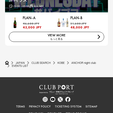
♯バイブス
21:00 - 05:00
ALL MIX
PLAN-A
PLAN-B
46,600 JPY
51,600 JPY
43,000 JPY
48,000 JPY
VIEW MORE
もっと見る
JAPAN
CLUB SEARCH
KOBE
ANCHOR night club
EVENTS LIST
TERMS
PRIVACY POLICY
TICKETING SYSTEM
SITEMAP