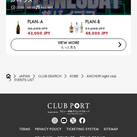
♯バイブス
21:00 - 05:00
ALL MIX
PLAN-A
PLAN-B
46,600 JPY
51,600 JPY
43,000 JPY
48,000 JPY
VIEW MORE
もっと見る
JAPAN
CLUB SEARCH
KOBE
ANCHOR night club
EVENTS LIST
TERMS
PRIVACY POLICY
TICKETING SYSTEM
SITEMAP