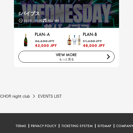
♯バイブス
21:00 - 05:00
ALL MIX
PLAN-A
PLAN-B
46,600 JPY
51,600 JPY
43,000 JPY
48,000 JPY
VIEW MORE
もっと見る
CHOR night club
EVENTS LIST
TERMS
PRIVACY POLICY
TICKETING SYSTEM
SITEMAP
COMPAN