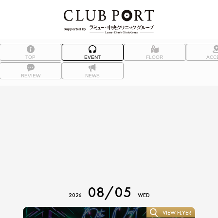
TOP
EVENT
FLOOR
ACC
REVIEW
NEWS
08/05
2026
WED
VIEW FLYER