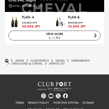
CHEVAL Night
20:59 - 05:00
ALL MIX
PLAN-A
PLAN-B
54,863 JPY
84,528 JPY
50,000 JPY
75,000 JPY
VIEW MORE
もっと見る
JAPAN
CLUB SEARCH
OSAKA
SHINSAIBASHI
CRAZYLAND by CHEVAL
EVENTS LIST
TERMS
PRIVACY POLICY
TICKETING SYSTEM
SITEMAP