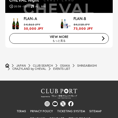
CHEVAL Night
20:59 - 05:00
ALL MIX
PLAN-A
PLAN-B
54,863 JPY
84,528 JPY
50,000 JPY
75,000 JPY
VIEW MORE
もっと見る
JAPAN
CLUB SEARCH
OSAKA
SHINSAIBASHI
CRAZYLAND by CHEVAL
EVENTS LIST
TERMS
PRIVACY POLICY
TICKETING SYSTEM
SITEMAP