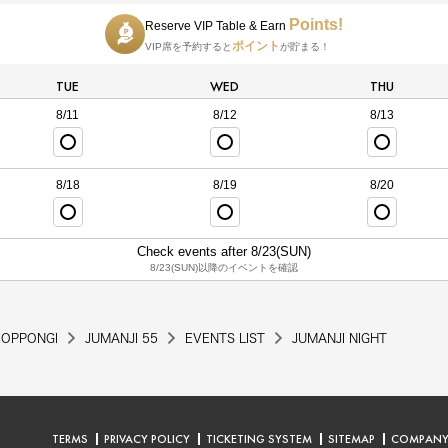
Points!
Reserve VIP Table & Earn
ポイント
VIP席を予約すると
が貯まる！
TUE
WED
THU
8/11
8/12
8/13
8/18
8/19
8/20
Check events after 8/23(SUN)
8/23(SUN)以降のイベントを確認
ROPPONGI
JUMANJI 55
EVENTS LIST
JUMANJI NIGHT
TERMS
PRIVACY POLICY
TICKETING SYSTEM
SITEMAP
COMPAN