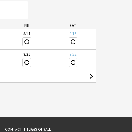
FRI
SAT
8/14
8/15
8/21
8/22
Y
CONTACT
TERMS OF SALE