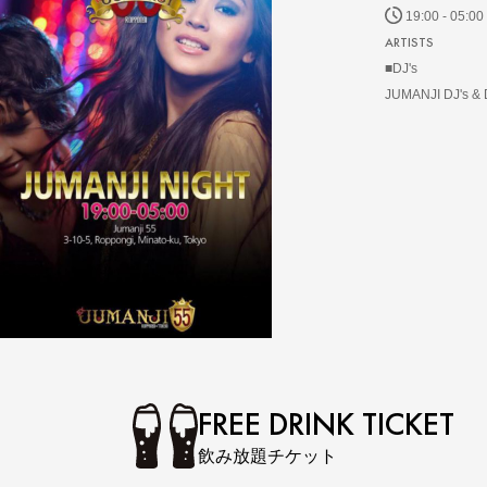
19:00 - 05:00
ARTISTS
■DJ's
JUMANJI DJ's & D
FREE DRINK TICKET
飲み放題チケット