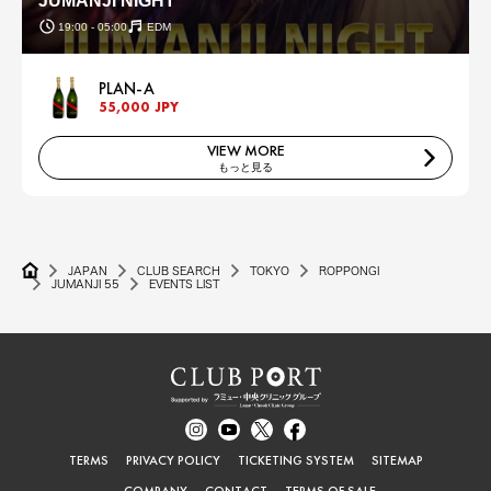
JUMANJI NIGHT
19:00 - 05:00
EDM
PLAN-A
55,000 JPY
VIEW MORE
もっと見る
JAPAN
CLUB SEARCH
TOKYO
ROPPONGI
JUMANJI 55
EVENTS LIST
TERMS
PRIVACY POLICY
TICKETING SYSTEM
SITEMAP
COMPANY
CONTACT
TERMS OF SALE