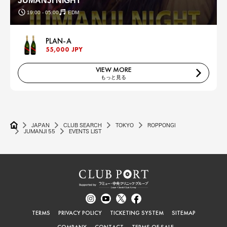
JUMANJI NIGHT
19:00 - 05:00
EDM
PLAN-A
55,000 JPY
VIEW MORE
もっと見る
JAPAN
CLUB SEARCH
TOKYO
ROPPONGI
JUMANJI 55
EVENTS LIST
TERMS
PRIVACY POLICY
TICKETING SYSTEM
SITEMAP
COMPANY
CONTACT
TERMS OF SALE