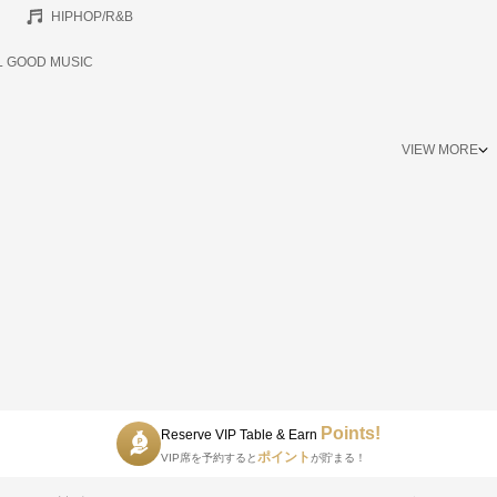
HIPHOP/R&B
L GOOD MUSIC
VIEW MORE
0/カクテル飲み放題
ENT DJ-
J YOPPY/HERO
Points!
Reserve VIP Table & Earn
ポイント
VIP席を予約すると
が貯まる！
NNY/HERUMAN/and more..