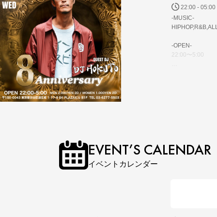
22:00 - 05:00
-MUSIC-
HIPHOP,R&B,AL
-OPEN-
22:00〜5:00
-ENTRANCE-
MEN 2,000/2D
WOMEN 1,00
-GUSET DJ-
HOKUTO
-LAUREL RESID
EVENT’S CALENDAR
s1zzle a.k.a. D
イベントカレンダー
-RESIDENT DJ-
BOH-GEN
-WEEK DJ-
G-kay/TAIJU/KE