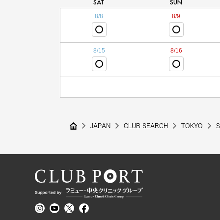
SAT
SUN
8/8
8/9
8/15
8/16
JAPAN
CLUB SEARCH
TOKYO
S