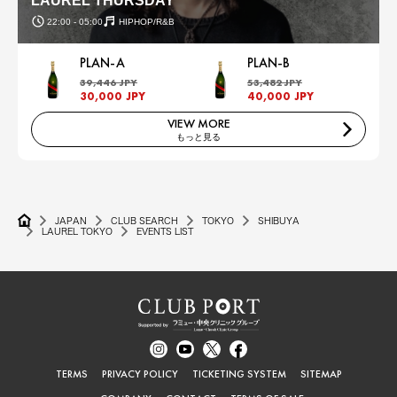
LAUREL THURSDAY
22:00 - 05:00
HIPHOP/R&B
PLAN-A
PLAN-B
39,446 JPY
53,482 JPY
30,000 JPY
40,000 JPY
VIEW MORE
もっと見る
JAPAN
CLUB SEARCH
TOKYO
SHIBUYA
LAUREL TOKYO
EVENTS LIST
TERMS
PRIVACY POLICY
TICKETING SYSTEM
SITEMAP