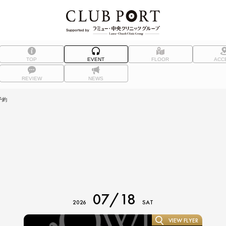
TOP
EVENT
FLOOR
ACC
REVIEW
NEWS
予約
07/18
2026
SAT
VIEW FLYER