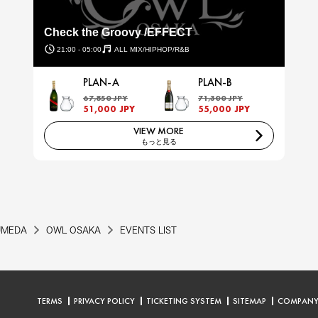
Check the Groovy /EFFECT
21:00 - 05:00
ALL MIX/HIPHOP/R&B
PLAN-A
PLAN-B
67,850 JPY
71,300 JPY
51,000 JPY
55,000 JPY
VIEW MORE
もっと見る
UMEDA
OWL OSAKA
EVENTS LIST
TERMS
PRIVACY POLICY
TICKETING SYSTEM
SITEMAP
COMPAN