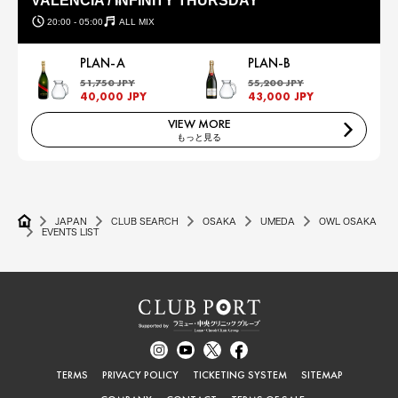
VALENCIA / INFINITY THURSDAY
20:00 - 05:00
ALL MIX
PLAN-A
PLAN-B
51,750 JPY
55,200 JPY
40,000 JPY
43,000 JPY
VIEW MORE
もっと見る
JAPAN
CLUB SEARCH
OSAKA
UMEDA
OWL OSAKA
EVENTS LIST
TERMS
PRIVACY POLICY
TICKETING SYSTEM
SITEMAP