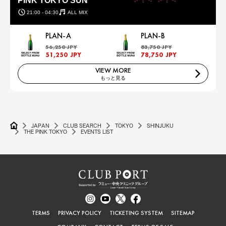
PINK TOKYO SUN
21:00 - 04:30
ALL MIX
PLAN-A
PLAN-B
56,250 JPY
83,750 JPY
51,250 JPY
78,750 JPY
VIEW MORE
もっと見る
JAPAN
CLUB SEARCH
TOKYO
SHINJUKU
THE PINK TOKYO
EVENTS LIST
TERMS
PRIVACY POLICY
TICKETING SYSTEM
SITEMAP