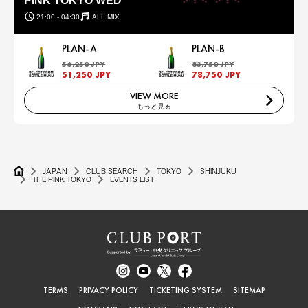
PINK TOKYO WED
21:00 - 04:30
ALL MIX
PLAN-A
PLAN-B
56,250 JPY
83,750 JPY
51,250 JPY
78,750 JPY
VIEW MORE
もっと見る
JAPAN
CLUB SEARCH
TOKYO
SHINJUKU
THE PINK TOKYO
EVENTS LIST
TERMS
PRIVACY POLICY
TICKETING SYSTEM
SITEMAP