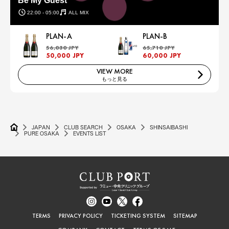
Be My Guest
22:00 - 05:00
ALL MIX
PLAN-A
PLAN-B
56,030 JPY
65,710 JPY
50,000 JPY
60,000 JPY
VIEW MORE
もっと見る
JAPAN
CLUB SEARCH
OSAKA
SHINSAIBASHI
PURE OSAKA
EVENTS LIST
TERMS
PRIVACY POLICY
TICKETING SYSTEM
SITEMAP