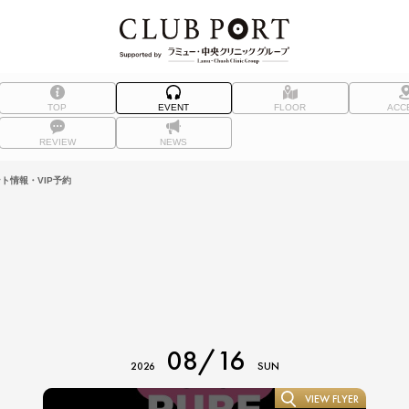
TOP
EVENT
FLOOR
ACC
REVIEW
NEWS
ト情報・VIP予約
08/16
2026
SUN
VIEW FLYER