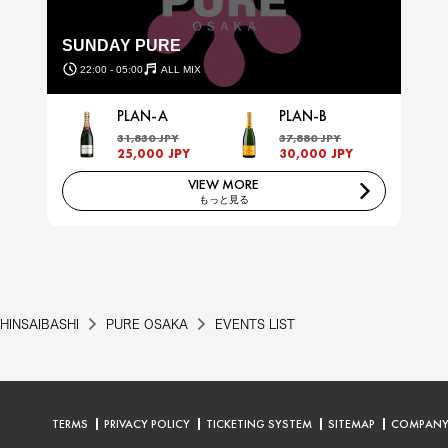
SUNDAY PURE
22:00 - 05:00
ALL MIX
PLAN-A
PLAN-B
31,830 JPY
37,880 JPY
25,000 JPY
30,000 JPY
VIEW MORE
もっと見る
HINSAIBASHI
PURE OSAKA
EVENTS LIST
TERMS
PRIVACY POLICY
TICKETING SYSTEM
SITEMAP
COMPAN