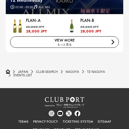
T2 Wednesday
22:00 - 05:00
ALL MIX
PLAN-A
PLAN-B
33,000 JPY
33,000 JPY
28,000 JPY
28,000 JPY
VIEW MORE
もっと見る
JAPAN
CLUB SEARCH
NAGOYA
T2 NAGOYA
EVENTS LIST
TERMS
PRIVACY POLICY
TICKETING SYSTEM
SITEMAP