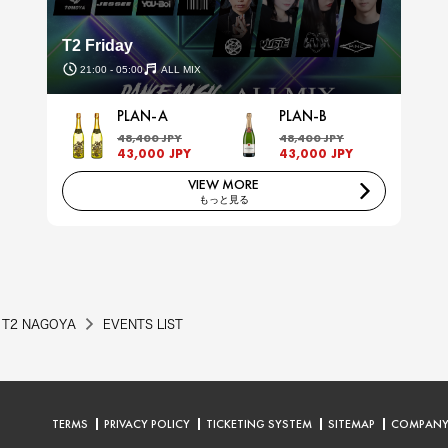
T2 Friday
21:00 - 05:00
ALL MIX
PLAN-A
PLAN-B
48,400 JPY
48,400 JPY
43,000 JPY
43,000 JPY
VIEW MORE
もっと見る
T2 NAGOYA
EVENTS LIST
TERMS
PRIVACY POLICY
TICKETING SYSTEM
SITEMAP
COMPAN