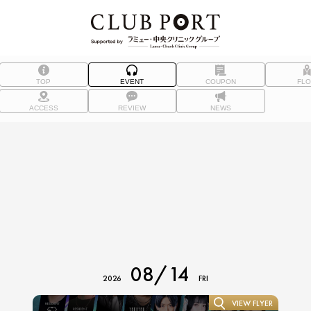
TOP
EVENT
COUPON
FL
ACCESS
REVIEW
NEWS
08/14
2026
FRI
VIEW FLYER