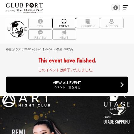
TOP
EVENT
COUPON
ACCESS
REVIEW
NEWS
札幌のクラブ【UTAGE（ウタゲ）】のイベント詳細・VIP予約
This event have finished.
このイベントは終了いたしました。
VIEW ALL EVENT
イベント一覧を見る