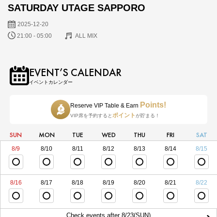
SATURDAY UTAGE SAPPORO
2025-12-20
21:00 - 05:00
ALL MIX
EVENT’S CALENDAR
イベントカレンダー
Points!
Reserve VIP Table & Earn
ポイント
VIP席を予約すると
が貯まる！
SUN
MON
TUE
WED
THU
FRI
SAT
8/9
8/10
8/11
8/12
8/13
8/14
8/15
8/16
8/17
8/18
8/19
8/20
8/21
8/22
Check events after 8/23(SUN)