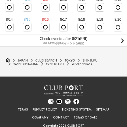
8/14
8/15
8/16
8/17
8/18
8/19
8/20
Check events after 8/21(FRI)
8/21(FRI)以降のイベントを確認
JAPAN
CLUB SEARCH
TOKYO
SHINJUKU
WARP SHINJUKU
EVENTS LIST
WARP FRIDAY
TERMS
PRIVACY POLICY
TICKETING SYSTEM
SITEMAP
COMPANY
CONTACT
TERMS OF SALE
Copyright 2024 CLUB PORT