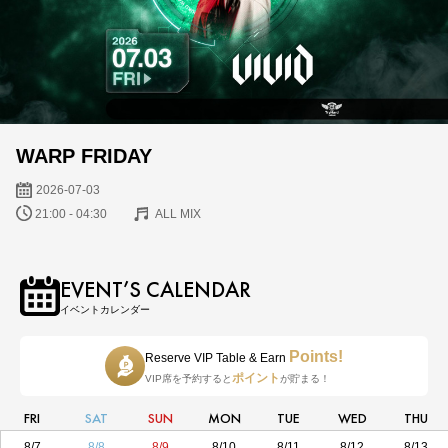
WARP FRIDAY
2026-07-03
21:00 - 04:30
ALL MIX
EVENT’S CALENDAR
イベントカレンダー
Points!
Reserve VIP Table & Earn
ポイント
VIP席を予約すると
が貯まる！
FRI
SAT
SUN
MON
TUE
WED
THU
8/7
8/8
8/9
8/10
8/11
8/12
8/13