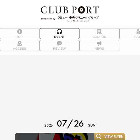
TOP
EVENT
COUPON
FL
ACCESS
REVIEW
NEWS
07/26
2026
SUN
VIEW FLYER