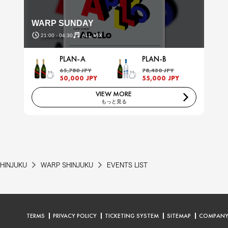
WARP SUNDAY
21:00 - 04:30
ALL MIX
PLAN-A
PLAN-B
65,780 JPY
78,430 JPY
50,000 JPY
55,000 JPY
VIEW MORE
もっと見る
HINJUKU
WARP SHINJUKU
EVENTS LIST
TERMS
PRIVACY POLICY
TICKETING SYSTEM
SITEMAP
COMPAN