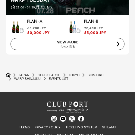
WARP TUESDAY
21:00 - 04:30
ALL MIX
PLAN-A
PLAN-B
65,780 JPY
78,430 JPY
50,000 JPY
55,000 JPY
VIEW MORE
もっと見る
JAPAN
CLUB SEARCH
TOKYO
SHINJUKU
WARP SHINJUKU
EVENTS LIST
TERMS
PRIVACY POLICY
TICKETING SYSTEM
SITEMAP