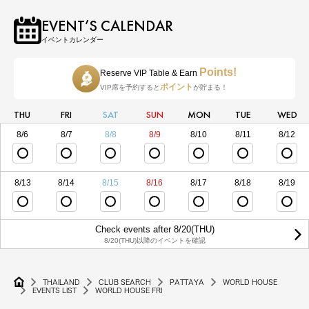
EVENT’S CALENDAR
イベントカレンダー
Points!
Reserve VIP Table & Earn
ポイント
VIP席を予約すると
が貯まる！
THU
FRI
SAT
SUN
MON
TUE
WED
8/6
8/7
8/8
8/9
8/10
8/11
8/12
8/13
8/14
8/15
8/16
8/17
8/18
8/19
Check events after 8/20(THU)
8/20(THU)以降のイベントを確認
THAILAND
CLUB SEARCH
PATTAYA
WORLD HOUSE
EVENTS LIST
WORLD HOUSE FRI