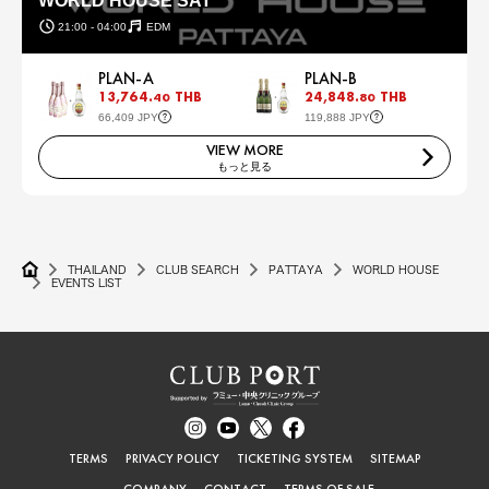
WORLD HOUSE SAT
21:00 - 04:00
EDM
PLAN-A
PLAN-B
13,764.
THB
24,848.
THB
40
80
66,409 JPY
119,888 JPY
VIEW MORE
もっと見る
THAILAND
CLUB SEARCH
PATTAYA
WORLD HOUSE
EVENTS LIST
TERMS
PRIVACY POLICY
TICKETING SYSTEM
SITEMAP
COMPANY
CONTACT
TERMS OF SALE