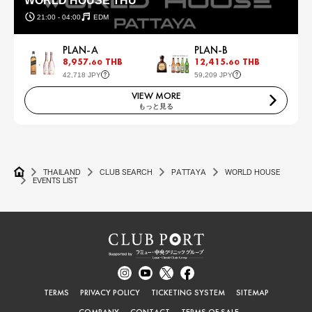
WORLD HOUSE THU
21:00 - 04:00
EDM
PLAN-A
PLAN-B
8,957.
THB
12,415.
THB
60
60
42,718 JPY
59,209 JPY
VIEW MORE
もっと見る
THAILAND
CLUB SEARCH
PATTAYA
WORLD HOUSE
EVENTS LIST
TERMS
PRIVACY POLICY
TICKETING SYSTEM
SITEMAP
COMPANY
CONTACT
TERMS OF SALE