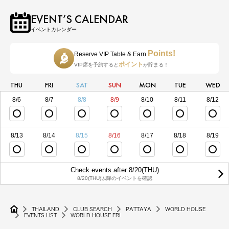
EVENT’S CALENDAR
イベントカレンダー
Points!
Reserve VIP Table & Earn
ポイント
VIP席を予約すると
が貯まる！
THU
FRI
SAT
SUN
MON
TUE
WED
8/6
8/7
8/8
8/9
8/10
8/11
8/12
8/13
8/14
8/15
8/16
8/17
8/18
8/19
Check events after 8/20(THU)
8/20(THU)以降のイベントを確認
THAILAND
CLUB SEARCH
PATTAYA
WORLD HOUSE
EVENTS LIST
WORLD HOUSE FRI