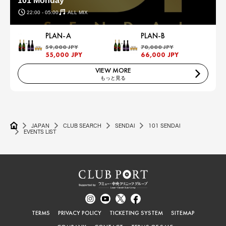
101 Monday
22:00 - 05:00
ALL MIX
PLAN-A
PLAN-B
59,000 JPY
70,000 JPY
55,000 JPY
66,000 JPY
VIEW MORE
もっと見る
JAPAN
CLUB SEARCH
SENDAI
101 SENDAI
EVENTS LIST
TERMS
PRIVACY POLICY
TICKETING SYSTEM
SITEMAP