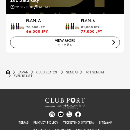
101 Saturday
22:00 - 05:00
ALL MIX
PLAN-A
PLAN-B
70,000 JPY
81,000 JPY
66,000 JPY
77,000 JPY
VIEW MORE
もっと見る
JAPAN
CLUB SEARCH
SENDAI
101 SENDAI
EVENTS LIST
TERMS
PRIVACY POLICY
TICKETING SYSTEM
SITEMAP