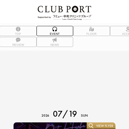
TOP
EVENT
FLOOR
ACC
REVIEW
NEWS
07/19
2026
SUN
VIEW FLYER