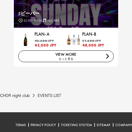
♯ビーバー
21:00 - 05:00
ALL MIX
PLAN-A
PLAN-B
46,600 JPY
51,600 JPY
43,000 JPY
48,000 JPY
VIEW MORE
もっと見る
CHOR night club
EVENTS LIST
TERMS
PRIVACY POLICY
TICKETING SYSTEM
SITEMAP
COMPAN