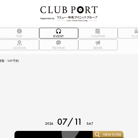
TOP
EVENT
COUPON
FL
ACCESS
REVIEW
NEWS
報・VIP予約
07/11
2026
SAT
VIEW FLYER