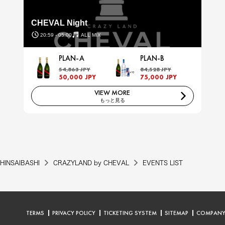
CHEVAL Night
20:59 - 05:00
ALL MIX
PLAN-A
PLAN-B
54,863 JPY
84,528 JPY
50,000 JPY
75,000 JPY
VIEW MORE
もっと見る
HINSAIBASHI
CRAZYLAND by CHEVAL
EVENTS LIST
TERMS
PRIVACY POLICY
TICKETING SYSTEM
SITEMAP
COMPAN