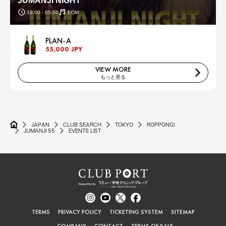
JUMANJI NIGHT
19:00 - 05:00
EDM
PLAN-A
55,000 JPY
VIEW MORE
もっと見る
JAPAN
CLUB SEARCH
TOKYO
ROPPONGI
JUMANJI 55
EVENTS LIST
TERMS
PRIVACY POLICY
TICKETING SYSTEM
SITEMAP
COMPANY
CONTACT
TERMS OF SALE