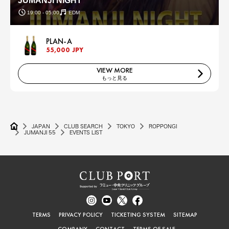
JUMANJI NIGHT
19:00 - 05:00
EDM
PLAN-A
55,000 JPY
VIEW MORE
もっと見る
JAPAN
CLUB SEARCH
TOKYO
ROPPONGI
JUMANJI 55
EVENTS LIST
TERMS
PRIVACY POLICY
TICKETING SYSTEM
SITEMAP
COMPANY
CONTACT
TERMS OF SALE