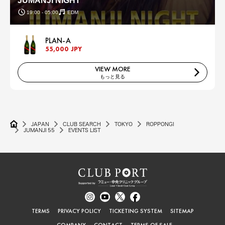
JUMANJI NIGHT
19:00 - 05:00
EDM
PLAN-A
55,000 JPY
VIEW MORE
もっと見る
JAPAN
CLUB SEARCH
TOKYO
ROPPONGI
JUMANJI 55
EVENTS LIST
TERMS
PRIVACY POLICY
TICKETING SYSTEM
SITEMAP
COMPANY
CONTACT
TERMS OF SALE