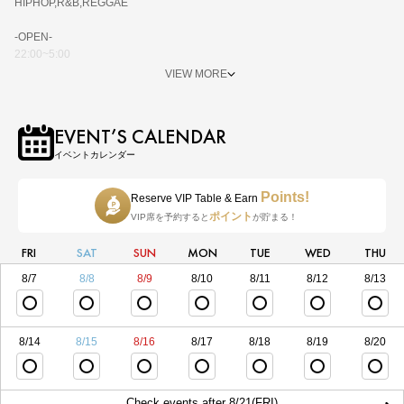
HIPHOP,R&B,REGGAE
-OPEN-
22:00~5:00
VIEW MORE
-ENTRANCE-
MEN 2,000/2D
WOMEN 1,000/2D
EVENT’S CALENDAR
イベントカレンダー
-GUEST DJ-
ASK INFO…
Points!
Reserve VIP Table & Earn
-RESIDENT DJ-
ポイント
VIP席を予約すると
が貯まる！
UWTO BLND
FRI
SAT
SUN
MON
TUE
WED
THU
-HOST MC-
YOU-KID
8/7
8/8
8/9
8/10
8/11
8/12
8/13
-LAUREL TOKYO RESIDENT DJ-
HERO & ZUMA
8/14
8/15
8/16
8/17
8/18
8/19
8/20
Check events after 8/21(FRI)