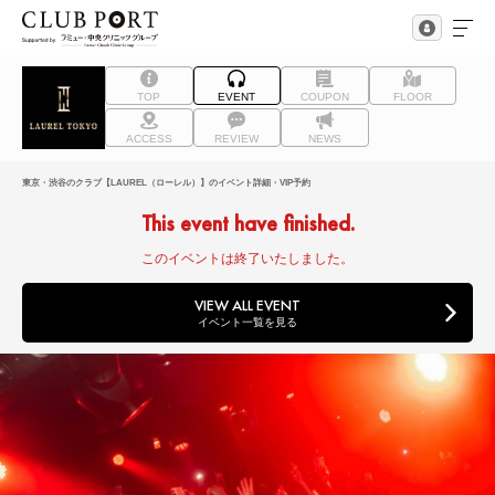
TOP
EVENT
COUPON
FLOOR
ACCESS
REVIEW
NEWS
東京・渋谷のクラブ【LAUREL（ローレル）】のイベント詳細・VIP予約
This event have finished.
このイベントは終了いたしました。
VIEW ALL EVENT
イベント一覧を見る