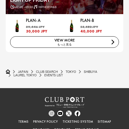
LIGHT UP FRIDAY
22:00 - 05:00
HIPHOP/R&B
PLAN-A
PLAN-B
39,446 JPY
53,482 JPY
30,000 JPY
40,000 JPY
VIEW MORE
もっと見る
JAPAN
CLUB SEARCH
TOKYO
SHIBUYA
LAUREL TOKYO
EVENTS LIST
TERMS
PRIVACY POLICY
TICKETING SYSTEM
SITEMAP