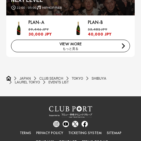
NEXT LEVEL
22:00 - 05:00
HIPHOP/R&B
PLAN-A
PLAN-B
39,446 JPY
53,482 JPY
30,000 JPY
40,000 JPY
VIEW MORE
もっと見る
JAPAN
CLUB SEARCH
TOKYO
SHIBUYA
LAUREL TOKYO
EVENTS LIST
TERMS
PRIVACY POLICY
TICKETING SYSTEM
SITEMAP