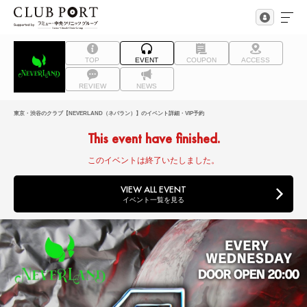
TOP
EVENT
COUPON
ACCESS
REVIEW
NEWS
東京・渋谷のクラブ【NEVERLAND（ネバラン）】のイベント詳細・VIP予約
This event have finished.
このイベントは終了いたしました。
VIEW ALL EVENT
イベント一覧を見る