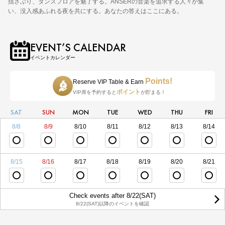
揺さぶり、ダンスフロアを魅了する。ANSERの音楽を追求する人々が集
い、没入感あふれる夜を共にする。あなたの答えはここにある。
EVENT’S CALENDAR
イベントカレンダー
Points!
Reserve VIP Table & Earn
ポイント
VIP席を予約すると
が貯まる！
SAT
SUN
MON
TUE
WED
THU
FRI
8/8
8/9
8/10
8/11
8/12
8/13
8/14
8/15
8/16
8/17
8/18
8/19
8/20
8/21
Check events after 8/22(SAT)
8/22(SAT)以降のイベントを確認