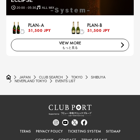
ECLIPSE
20:00 - 05:30
ALL MIX
PLAN-A
PLAN-B
51,500 JPY
51,500 JPY
VIEW MORE
もっと見る
JAPAN
CLUB SEARCH
TOKYO
SHIBUYA
NEVERLAND TOKYO
EVENTS LIST
TERMS
PRIVACY POLICY
TICKETING SYSTEM
SITEMAP
COMPANY
CONTACT
TERMS OF SALE