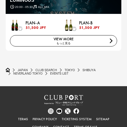
LUMINOUS
20:00 - 05:30
ALL MIX
PLAN-A
PLAN-B
51,500 JPY
51,500 JPY
VIEW MORE
もっと見る
JAPAN
CLUB SEARCH
TOKYO
SHIBUYA
NEVERLAND TOKYO
EVENTS LIST
TERMS
PRIVACY POLICY
TICKETING SYSTEM
SITEMAP
COMPANY
CONTACT
TERMS OF SALE