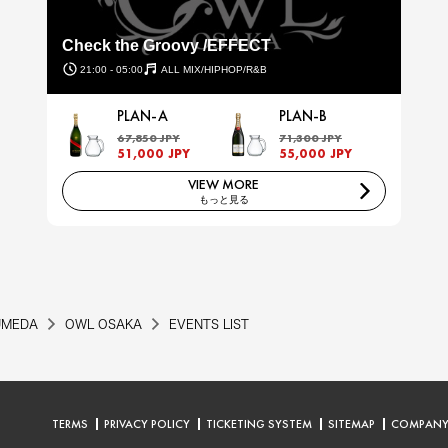
Check the Groovy /EFFECT
21:00 - 05:00
ALL MIX/HIPHOP/R&B
PLAN-A
PLAN-B
67,850 JPY
71,300 JPY
51,000 JPY
55,000 JPY
VIEW MORE
もっと見る
UMEDA
OWL OSAKA
EVENTS LIST
TERMS
PRIVACY POLICY
TICKETING SYSTEM
SITEMAP
COMPAN