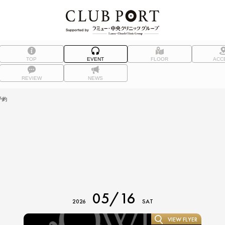
TOP
EVENT
FLOOR
ACC
REVIEW
NEWS
予約
05/16
2026
SAT
VIEW FLYER