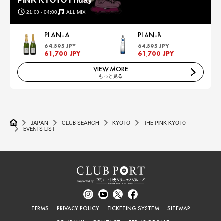
PINK KYOTO Friday
21:00 - 04:00
ALL MIX
PLAN-A
PLAN-B
64,395 JPY
64,395 JPY
61,700 JPY
61,700 JPY
VIEW MORE
もっと見る
JAPAN
CLUB SEARCH
KYOTO
THE PINK KYOTO
EVENTS LIST
TERMS
PRIVACY POLICY
TICKETING SYSTEM
SITEMAP