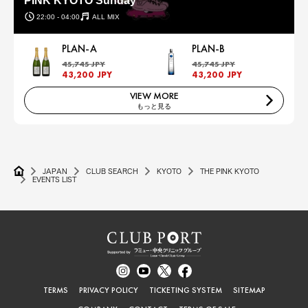
PINK KYOTO Sunday
22:00 - 04:00
ALL MIX
PLAN-A
PLAN-B
45,745 JPY
45,745 JPY
43,200 JPY
43,200 JPY
VIEW MORE
もっと見る
JAPAN
CLUB SEARCH
KYOTO
THE PINK KYOTO
EVENTS LIST
TERMS
PRIVACY POLICY
TICKETING SYSTEM
SITEMAP